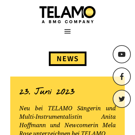
TELAMO
Primäres Menü
Springe
zum
NEWS
Content
23. Juni 2023
Neu bei TELAMO Sängerin und
Multi-Instrumentalistin Anita
Hoffmann und Newcomerin Mela
Rose unterzeichnen bei TELAMO