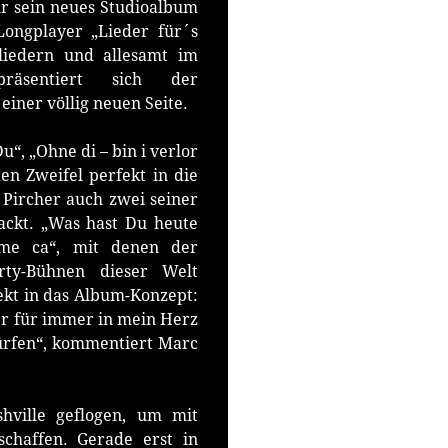
ür sein neues Studioalbum
Longplayer „Lieder für´s
sliedern und allesamt im
 präsentiert sich der
iner völlig neuen Seite.
“, „Ohne di – bin i verlor
n Zweifel perfekt in die
c Pircher auch zwei seiner
ackt. „Was hast Du heute
me ca“, mit denen der
arty-Bühnen dieser Welt
ekt in das Album-Konzept:
der für immer in mein Herz
 dürfen“, kommentiert Marc
hville geflogen, um mit
schaffen. Gerade erst in