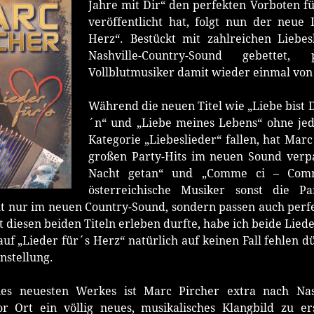
Jahre mit Dir“ den perfekten Vorboten f
veröffentlicht hat, folgt nun der neue 
Herz“. Bestückt mit zahlreichen Liebe
Nashville-Country-Sound gebettet,
Vollblutmusiker damit wieder einmal von e
Während die neuen Titel wie „Liebe bist Du
´n“ und „Liebe meines Lebens“ ohne jede
Kategorie „Liebeslieder“ fallen, hat Mar
großen Party-Hits im neuen Sound verp
Nacht getan“ und „Comme ci – Com
österreichische Musiker sonst die P
ht nur im neuen Country-Sound, sondern passen auch perf
t diesen beiden Titeln erleben durfte, habe ich beide Lie
auf „Lieder für´s Herz“ natürlich auf keinen Fall fehlen
nstellung.
nes neuesten Werkes ist Marc Pircher extra nach Nas
r Ort ein völlig neues, musikalisches Klangbild zu er