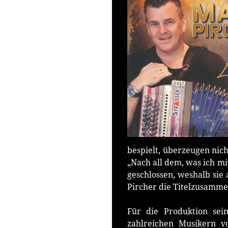
bespielt, überzeugen nic
„Nach all dem, was ich mi
geschlossen, weshalb sie 
Pircher die Titelzusamme
Für die Produktion sei
zahlreichen Musikern vo