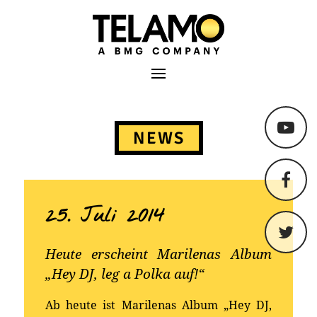
TELAMO
Primäres Menü
Springe
zum
NEWS
Content
25. Juli 2014
Heute erscheint Marilenas Album
„Hey DJ, leg a Polka auf!“
Ab heute ist Marilenas Album „Hey DJ,