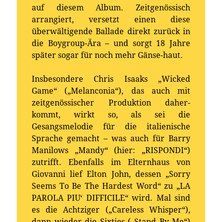
auf diesem Album. Zeitgenössisch
arrangiert, versetzt einen diese
überwältigende Ballade direkt zurück in
die Boygroup-Ära – und sorgt 18 Jahre
später sogar für noch mehr Gänse-haut.
Insbesondere Chris Isaaks „Wicked
Game“ („Melanconia“), das auch mit
zeitgenössischer Produktion daher-
kommt, wirkt so, als sei die
Gesangsmelodie für die italienische
Sprache gemacht – was auch für Barry
Manilows „Mandy“ (hier: „RISPONDI“)
zutrifft. Ebenfalls im Elternhaus von
Giovanni lief Elton John, dessen „Sorry
Seems To Be The Hardest Word“ zu „LA
PAROLA PIU‘ DIFFICILE“ wird. Mal sind
es die Achtziger („Careless Whisper“),
dann wieder die Sixties („Stand By Me“)