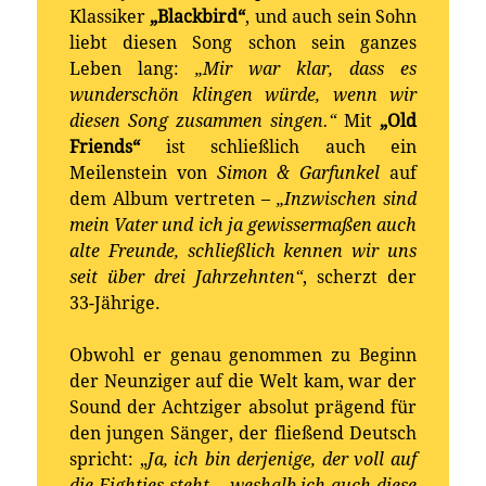
Klassiker
„Blackbird“
, und auch sein Sohn
liebt diesen Song schon sein ganzes
Leben lang:
„Mir war klar, dass es
wunderschön klingen würde, wenn wir
diesen Song zusammen singen.“
Mit
„Old
Friends“
ist schließlich auch ein
Meilenstein von
Simon & Garfunkel
auf
dem Album vertreten –
„Inzwischen sind
mein Vater und ich ja gewissermaßen auch
alte Freunde, schließlich kennen wir uns
seit über drei Jahrzehnten“
, scherzt der
33-Jährige.
Obwohl er genau genommen zu Beginn
der Neunziger auf die Welt kam, war der
Sound der Achtziger absolut prägend für
den jungen Sänger, der fließend Deutsch
spricht: „
Ja, ich bin derjenige, der voll auf
die Eighties steht… weshalb ich auch diese