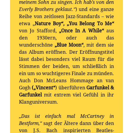
meinem Sohn zu singen. Ich hab’s von den
Everly Brothers geklaut.“
) und eine ganze
Reihe von zeitlosen Jazz-Standards – wie
etwa „
Nature Boy“, „You Belong To Me“
von Jo Stafford,
„Once In A While“
aus
den 1930ern, oder auch das
wunderschöne
„Blue Moon“
, mit dem sie
das Album eröffnen. Der Eröffnungstitel
lässt dabei besonders viel Raum für die
Stimmen der beiden, um schließlich in
ein um so wuchtigeres Finale zu münden.
Auch Don McLeans Hommage an van
Gogh
(„Vincent“
) überführen
Garfunkel &
Garfunkel
mit extrem viel Gefühl in ihr
Klanguniversum.
„Das ist einfach mal McCartney in
Bestform,“
sagt der Ältere dann über den
von J.S. Bach inspirierten Beatles-