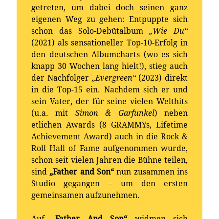
getreten, um dabei doch seinen ganz
eigenen Weg zu gehen: Entpuppte sich
schon das Solo-Debütalbum
„Wie Du“
(2021) als sensationeller Top-10-Erfolg in
den deutschen Albumcharts (wo es sich
knapp 30 Wochen lang hielt!), stieg auch
der Nachfolger
„Evergreen“
(2023) direkt
in die Top-15 ein. Nachdem sich er und
sein Vater, der für seine vielen Welthits
(u.a. mit
Simon & Garfunkel
) neben
etlichen Awards (8 GRAMMYs, Lifetime
Achievement Award) auch in die Rock &
Roll Hall of Fame aufgenommen wurde,
schon seit vielen Jahren die Bühne teilen,
sind
„Father and Son“
nun zusammen ins
Studio gegangen – um den ersten
gemeinsamen aufzunehmen.
Auf
„Father And Son“
widmen sich