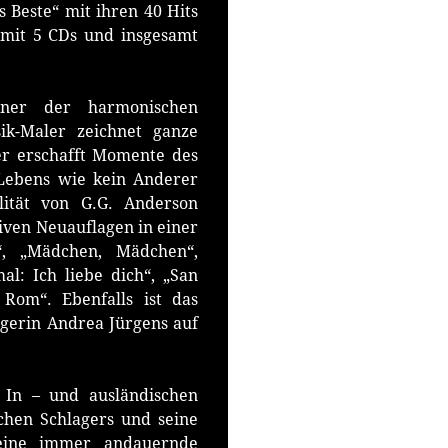
s Beste“ mit ihren 40 Hits
 mit 5 CDs und insgesamt
gner der harmonischen
ik-Maler zeichnet ganze
er erschafft Momente des
s Lebens wie kein Anderer
lität von G.G. Anderson
usiven Neuauflagen in einer
“, „Mädchen, Mädchen“,
l: Ich liebe dich“, „San
Rom“. Ebenfalls ist das
gerin Andrea Jürgens auf
 In – und ausländischen
chen Schlagers und seine
 Seine immer andauernde