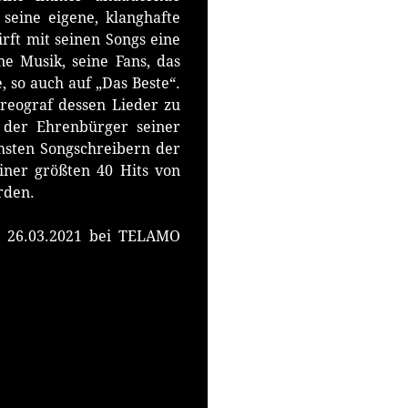
 seine eigene, klanghafte
rft mit seinen Songs eine
ne Musik, seine Fans, das
 so auch auf „Das Beste“.
oreograf dessen Lieder zu
 der Ehrenbürger seiner
hsten Songschreibern der
einer größten 40 Hits von
rden.
am 26.03.2021 bei TELAMO