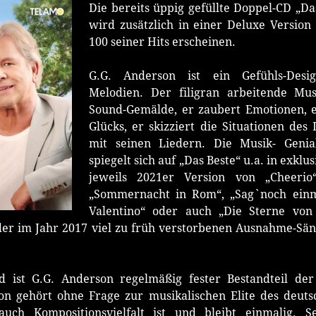
Die bereits üppig gefüllte Doppel-CD „Da
wird zusätzlich in einer Deluxe Version
100 seiner Hits erscheinen.
G.G. Anderson ist ein Gefühls-Desi
Melodien. Der filigran arbeitende Mus
Sound-Gemälde, er zaubert Emotionen, 
Glücks, er skizziert die Situationen de
mit seinen Liedern. Die Musik- Genia
spiegelt sich auf „Das Beste“ u.a. in exkl
jeweils 2021er Version von „Cheerio
„Sommernacht in Rom“, „Sag`noch einma
Valentino“ oder auch „Die Sterne von 
der im Jahr 2017 viel zu früh verstorbenen Ausnahme-Sän
d ist G.G. Anderson regelmäßig fester Bestandteil der
on gehört ohne Frage zur musikalischen Elite des deuts
auch Kompositionsvielfalt ist und bleibt einmalig.