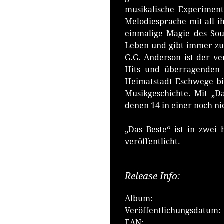
musikalische Experimenti
Melodiesprache mit all i
einmalige Magie des Soun
Leben und gibt immer zu 
G.G. Anderson ist der ve
Hits und überragenden 
Heimatstadt Eschwege bi
Musikgeschichte. Mit „Da
denen 14 in einer noch n
„Das Beste“ ist in zwei
veröffentlicht.
Release Info:
Album:
Veröffentlichungsdatum:
EAN: