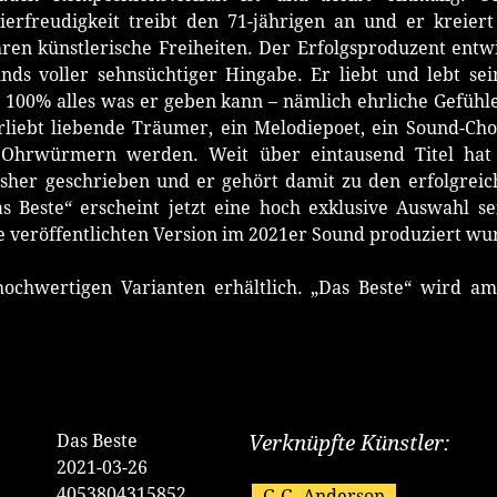
erfreudigkeit treibt den 71-jährigen an und er kreiert
hren künstlerische Freiheiten. Der Erfolgsproduzent entwi
ds voller sehnsüchtiger Hingabe. Er liebt und lebt sei
100% alles was er geben kann – nämlich ehrliche Gefühle,
rliebt liebende Träumer, ein Melodiepoet, ein Sound-Ch
Ohrwürmern werden. Weit über eintausend Titel hat
sher geschrieben und er gehört damit zu den erfolgreic
s Beste“ erscheint jetzt eine hoch exklusive Auswahl s
ie veröffentlichten Version im 2021er Sound produziert wu
 hochwertigen Varianten erhältlich. „Das Beste“ wird 
Erhältlich bei:
Das Beste
Verknüpfte Künstler:
2021-03-26
4053804315852
G.G. Anderson