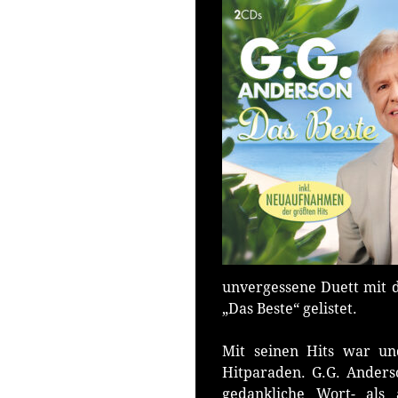
unvergessene Duett mit 
„Das Beste“ gelistet.
Mit seinen Hits war un
Hitparaden. G.G. Anders
gedankliche Wort- als 