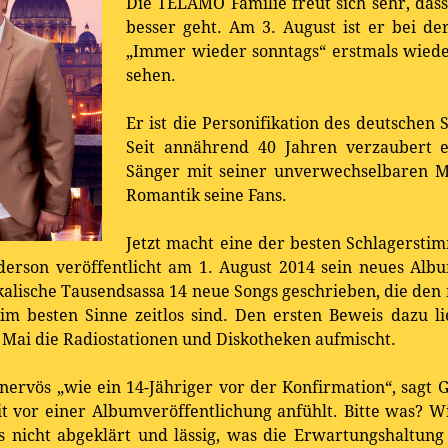
Die TELAMO Familie freut sich sehr, das
besser geht. Am 3. August ist er bei 
„Immer wieder sonntags“ erstmals wieder
sehen.
Er ist die Personifikation des deutschen 
Seit annährend 40 Jahren verzaubert e
Sänger mit seiner unverwechselbaren 
Romantik seine Fans.
Jetzt macht eine der besten Schlagersti
nderson veröffentlicht am 1. August 2014 sein neues Alb
alische Tausendsassa 14 neue Songs geschrieben, die den m
m besten Sinne zeitlos sind. Den ersten Beweis dazu lie
 Mai die Radiostationen und Diskotheken aufmischt.
 nervös „wie ein 14-Jähriger vor der Konfirmation“, sagt
Zeit vor einer Albumveröffentlichung anfühlt. Bitte was?
s nicht abgeklärt und lässig, was die Erwartungshaltun