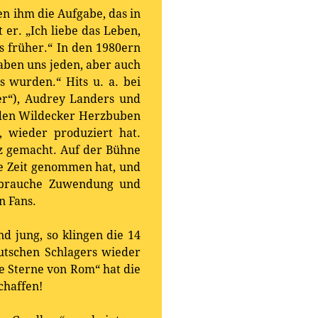
en ihm die Aufgabe, das in
 er. „Ich liebe das Leben,
ls früher.“ In den 1980ern
aben uns jeden, aber auch
s wurden.“ Hits u. a. bei
ver“), Audrey Landers und
 den Wildecker Herzbuben
m, wieder produziert hat.
z gemacht. Auf der Bühne
die Zeit genommen hat, und
, brauche Zuwendung und
n Fans.
 jung, so klingen die 14
tschen Schlagers wieder
e Sterne von Rom“ hat die
chaffen!