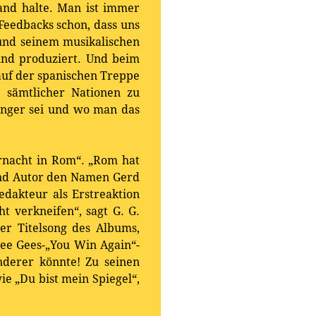
Hand halte. Man ist immer
Feedbacks schon, dass uns
 und seinem musikalischen
 und produziert. Und beim
 auf der spanischen Treppe
 sämtlicher Nationen zu
änger sei und wo man das
rnacht in Rom“. „Rom hat
und Autor den Namen Gerd
edakteur als Erstreaktion
t verkneifen“, sagt G. G.
er Titelsong des Albums,
Bee Gees-„You Win Again“-
derer könnte! Zu seinen
e „Du bist mein Spiegel“,