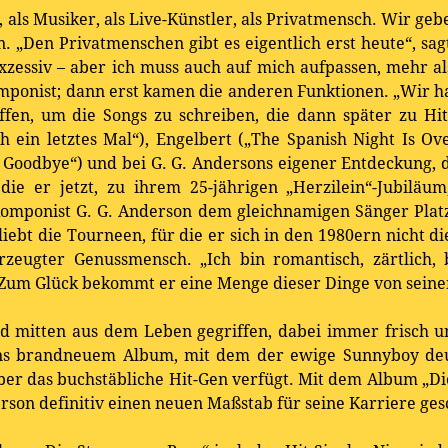
, als Musiker, als Live-Künstler, als Privatmensch. Wir geb
. „Den Privatmenschen gibt es eigentlich erst heute“, sagt
exzessiv – aber ich muss auch auf mich aufpassen, mehr a
Komponist; dann erst kamen die anderen Funktionen. „Wir h
ffen, um die Songs zu schreiben, die dann später zu Hit
h ein letztes Mal“), Engelbert („The Spanish Night Is O
 Goodbye“) und bei G. G. Andersons eigener Entdeckung,
die er jetzt, zu ihrem 25-jährigen „Herzilein“-Jubiläu
Komponist G. G. Anderson dem gleichnamigen Sänger Plat
 liebt die Tourneen, für die er sich in den 1980ern nicht 
erzeugter Genussmensch. „Ich bin romantisch, zärtlich
r. Zum Glück bekommt er eine Menge dieser Dinge von seine
 mitten aus dem Leben gegriffen, dabei immer frisch und
ons brandneuem Album, mit dem der ewige Sunnyboy deu
über das buchstäbliche Hit-Gen verfügt. Mit dem Album „Di
rson definitiv einen neuen Maßstab für seine Karriere ges