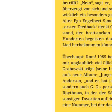
betrifft? „Nein“, sagt e
überzeugt von sich und s
wirklich ein besonders g
Alter Ego Engelbert Simo
„ersten Feedback“ denkt G
stand, den brettstarke
Hunderten begeistert da
Lied herbekommen könne. 
Überhaupt: Rom! 1985 be
mir unglaublich viel Gl
Grabowski trägt (seine I
aufs neue Album: „Junge,
Anderson, „und er hat j
sondern auch G. G.s pers
Rhythmus, in der der S
sonstigen Favoriten auf 
eine Nummer, bei der das