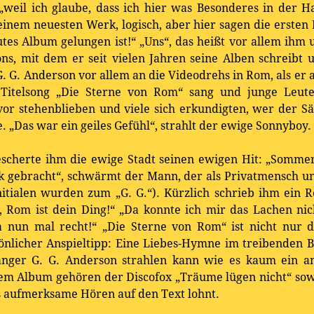
r, „weil ich glaube, dass ich hier was Besonderes in der 
einem neuesten Werk, logisch, aber hier sagen die ersten 
utes Album gelungen ist!“ „Uns“, das heißt vor allem ihm
ns, mit dem er seit vielen Jahren seine Alben schreibt
. G. Anderson vor allem an die Videodrehs in Rom, als er
n Titelsong „Die Sterne von Rom“ sang und junge Leute
vor stehenblieben und viele sich erkundigten, wer der S
„Das war ein geiles Gefühl“, strahlt der ewige Sonnyboy.
scherte ihm die ewige Stadt seinen ewigen Hit: „Somme
ück gebracht“, schwärmt der Mann, der als Privatmensch 
nitialen wurden zum „G. G.“). Kürzlich schrieb ihm ein R
 Rom ist dein Ding!“ „Da konnte ich mir das Lachen nich
a nun mal recht!“ „Die Sterne von Rom“ ist nicht nur d
önlicher Anspieltipp: Eine Liebes-Hymne im treibenden 
änger G. G. Anderson strahlen kann wie es kaum ein an
dem Album gehören der Discofox „Träume lügen nicht“ sowi
 aufmerksame Hören auf den Text lohnt.