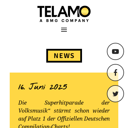
TELAMO
Primäres Menü
Springe
zum
NEWS
Content
16. Juni 2025
Die Superhitparade der
Volksmusik“ stürmt schon wieder
auf Platz 1 der Offiziellen Deutschen
Compilation-Charts!