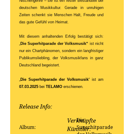
Nischengenre – sie ist ein fester Bestandteil der
deutschen Musikkultur. Gerade in unruhigen
Zeiten schenkt sie Menschen Halt, Freude und
das gute Gefühl von Heimat.
Mit diesem anhaltenden Erfolg bestätigt sich:
„
Die Superhitparade der Volksmusik“
ist nicht
nur ein Chartphänomen, sondern ein langfristiger
Publikumsliebling, der Volksmusikfans in ganz
Deutschland begeistert.
„
Die Superhitparade der Volksmusik
“ ist am
07.03.2025
bei
TELAMO
erschienen
.
Release Info:
Erhältlich bei:
Die
Verknüpfte
Album:
Superhitparade
Künstler: