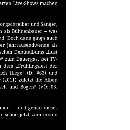
ierten Live-Shows machen
Songschreiber und Sänger,
en als Bühnenbauer – was
nd. Doch dann ging’s auch
der Jahrtausendwende als
ischen Debütalbums „Lust
o“ zum Dauergast bei TV-
 dem „Frühlingsfest der
ch fliege“ (D: #63) und
 (2011) zuletzt die Alben
usch und Bogen“ (VÖ: 03.
omen“ – und genau dieses
r schon jetzt zum ersten