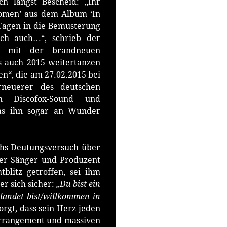
ch längst Bescheid: „Ihr
nomen’ aus dem Album ‘In
Tagen in die Bemusterung
ich auch…“, schrieb der
er mit der brandneuen
s auch 2015 weitertanzen
“, die am 27.02.2015 bei
Erneuerer des deutschen
en Discofox-Sound und
das ihn sogar an Wunder
chs Deutungsversuch über
er Sänger und Produzent
blitz getroffen, sei ihm
 er sich sicher:
„
Du bist ein
elandet bist/willkommen in
orgt, dass sein Herz jeden
 Arrangement und massiven