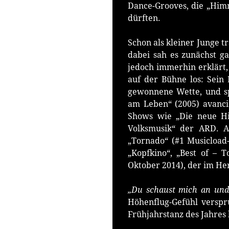
Dance-Grooves, die „Him
dürften.
Schon als kleiner Junge 
dabei sah es zunächst g
jedoch immerhin erklärt,
auf der Bühne los: Sein
gewonnene Wette, und sp
am Leben“ (2005) avanci
Shows wie „Die neue Hi
Volksmusik“ der ARD. A
„Tornado“ (#1 Musicload-
„Kopfkino“, „Best of – 
Oktober 2014), der im He
„Du schaust mich an und 
Höhenflug-Gefühl verspr
Frühjahrstanz des Jahres b