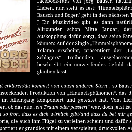
Facebook-Fans von Jörg Bausch natürli
Lieben, nun steht es fest: ‘Himmelsphä
Bausch und Bogen’ geht in den nächsten 
J Ein Musikvideo gibt es dann natürl
Allrounder schon Mitte Januar, d
Auskopplung dafür sorgt, dass seine Fan
können: Auf der Single „Himmelsphänomen
Telamo erscheint, präsentiert der „
Schlagers“ treibenden, ausgelassen
beschreibt ein umwerfendes Gefühl, 
glauben lässt.
gut erklären/du kommst von einem anderen Stern“
, so Baus
ansteckenden Produktion von „Himmelsphänomen“, das d
im Alleingang komponiert und getextet hat. Vom Licht
sen, ob das nun
„ein Traum oder passiert“
war, doch jetzt ist
o froh, dass es dich wirklich gibt/und dass du bei mir g
rie, die auch ihm Flügel zu verleihen scheint und dafür s
sportiert er grandios mit einem verspielten, druckvollen