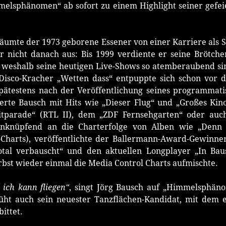
melsphänomen“ ab sofort zu einem Highlight seiner gefe
träumte der 1973 geborene Essener von einer Karriere als 
ar nicht danach aus: Bis 1999 verdiente er seine Brötch
 weshalb seine heutigen Live-Shows so atemberaubend si
 Disco-Kracher „Wetten dass“ entpuppte sich schon vor 
ätestens nach der Veröffentlichung seines programmat
erte Bausch mit Hits wie „Dieser Flug“ und „Großes Kin
tparade“ (RTL II), dem „ZDF Fernsehgarten“ oder auch
nknüpfend an die Charterfolge von Alben wie „Denn i
Charts), veröffentlichte der Ballermann-Award-Gewinner
Total verbauscht“ und den aktuellen Longplayer „In Ba
rbst wieder einmal die Media Control Charts aufmischte.
ich kann fliegen“
, singt Jörg Bausch auf „Himmelsphän
üht auch sein neuester Tanzflächen-Kandidat, mit dem e
ittet.