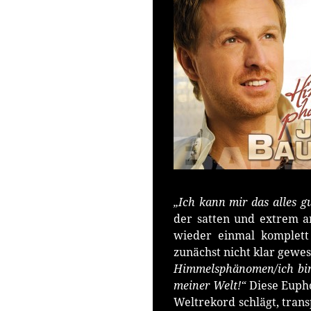
„Ich kann mir das alles 
der satten und extrem 
wieder einmal komplett 
zunächst nicht klar gewe
Himmelsphänomen/ich bin s
meiner Welt!“
Diese Eupho
Weltrekord schlägt, tran