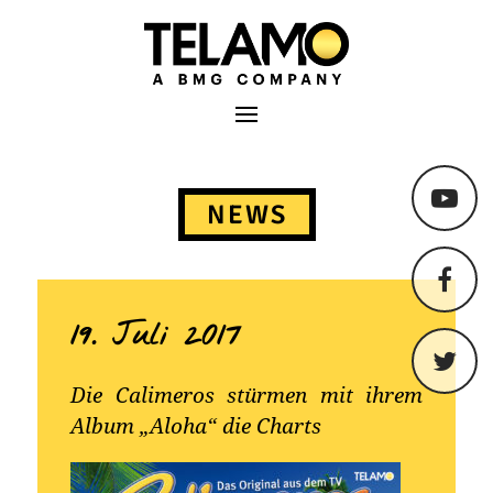
TELAMO
Primäres Menü
Springe
zum
NEWS
Content
19. Juli 2017
Die Calimeros stürmen mit ihrem
Album „Aloha“ die Charts