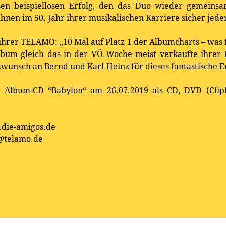
en beispiellosen Erfolg, den das Duo wieder gemeinsa
hnen im 50. Jahr ihrer musikalischen Karriere sicher jede
hrer TELAMO: „10 Mal auf Platz 1 der Albumcharts – was 
lbum gleich das in der VÖ Woche meist verkaufte ihrer 
ckwunsch an Bernd und Karl-Heinz für dieses fantastische E
e Album-CD “Babylon“ am 26.07.2019 als CD, DVD (Clipko
die-amigos.de
@telamo.de
Erhältlich bei: