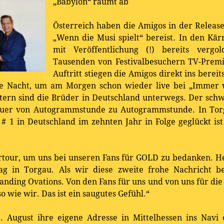
„Babylon“ räumt ab
Österreich haben die Amigos in der Relea
„Wenn die Musi spielt“ bereist. In den Kä
mit Veröffentlichung (!) bereits vergo
Tausenden von Festivalbesuchern TV-Premi
Auftritt stiegen die Amigos direkt ins bere
ie Nacht, um am Morgen schon wieder live bei „Immer w
stern sind die Brüder in Deutschland unterwegs. Der schw
teuer von Autogrammstunde zu Autogrammstunde. In Torg
 # 1 in Deutschland im zehnten Jahr in Folge geglückt is
rtour, um uns bei unseren Fans für GOLD zu bedanken. H
ag in Torgau. Als wir diese zweite frohe Nachricht 
anding Ovations. Von den Fans für uns und von uns für die 
o wie wir. Das ist ein saugutes Gefühl.“
August ihre eigene Adresse in Mittelhessen ins Navi 