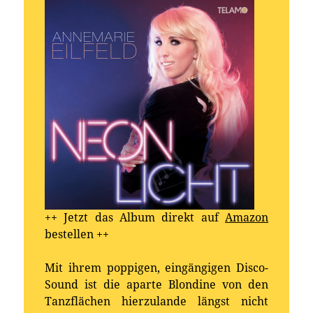
++ Jetzt das Album direkt auf
Amazon
bestellen ++
Mit ihrem poppigen, eingängigen Disco-
Sound ist die aparte Blondine von den
Tanzflächen hierzulande längst nicht