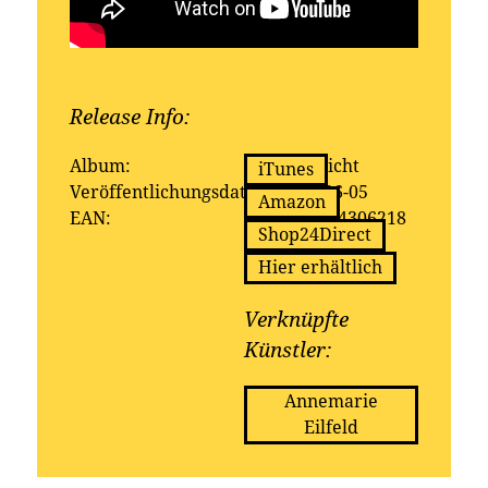
Release Info:
Erhältlich bei:
Album:
Neonlicht
iTunes
Veröffentlichungsdatum:
2015-06-05
Amazon
EAN:
4053804306218
Shop24Direct
Hier erhältlich
Verknüpfte
Künstler:
Annemarie
Eilfeld