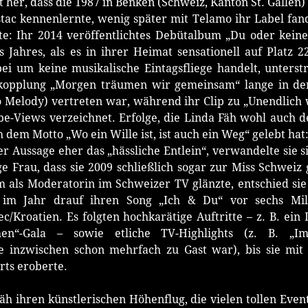
zt her, dass die 1987 in Benken (Schweiz, Kanton St. Galle
c kennenlernte, wenig später mit Telamo ihr Label fand
e: Ihr 2014 veröffentlichtes Debütalbum „Du oder keine
 Jahres, als es in ihrer Heimat sensationell auf Platz 22
bei um keine musikalische Eintagsfliege handelt, unterstr
uskopplung „Morgen träumen wir gemeinsam“ lange in d
o Melody) vertreten war, während ihr Clip zu „Unendlich
e-Views verzeichnet. Erfolge, die Linda Fäh wohl auch 
 dem Motto „Wo ein Wille ist, ist auch ein Weg“ gelebt hat
er Aussage eher das „hässliche Entlein“, verwandelte sie s
e Frau, dass sie 2009 schließlich sogar zur Miss Schwe
 als Moderatorin im Schweizer TV glänzte, entschied sie 
 im Jahr drauf ihren Song „Ich & Du“ vor sechs Mi
c/Kroatien. Es folgten hochkarätige Auftritte – z. B. ein
n“-Gala – sowie etliche TV-Highlights (z. B. „I
ie inzwischen schon mehrfach zu Gast war), bis sie mit
ts eroberte.
äh ihren künstlerischen Höhenflug, die vielen tollen Eve