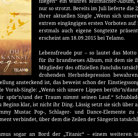
fliegen“ ein wahres Mutmacher-Album, d
nur so strotzt. Bereits im Juli lieferte di
ihrer aktuellen Single „Wenn sich unser
extrem eingängigen ersten Vorboten auf 
erstmals auch eigene Songtexte präsenti
erscheint am 18.09.2015 bei Telamo.
Lebensfreude pur – so lautet das Motto 
für ihr brandneues Album, mit dem sie ih
Mitglieder des offiziellen Fanclubs tatsäc
drohenden Herbstdepression bewahren
ellung ansteckend ist, das beweist schon der Einstiegsson
de Vorab-Single: „Wenn sich unsere Lippen berühr’n/dan
mir spür’n/und der Traum nimmt seinen Lauf.“ Schublad
 Beginn klar, ist nicht ihr Ding. Lässig setzt sie sich übe
mmy Mustac Pop-, Schlager- und Dance-Elemente zu
ent verbindet, über dem die Zeilen der Sängerin tatsächli
smus sogar an Bord der „Titanic“ – einem weiteren 