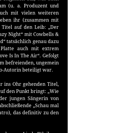
am (u. a. Produzent und
auch mit vielen weiteren
ieben ihr (zusammen mit
Titel auf den Leib: „Der
razy Night“ mit Cowbells &
nd“ tatsächlich genau dazu
 Platte auch mit extrem
e Is In The Air“. Gefolgt
em befreienden, ungemein
-Autorin beteiligt war.
r ins Ohr gehenden Titel,
uf den Punkt bringt: „Wie
der jungen Sängerin von
abschließende „Schau mal
tro), das definitiv zu den