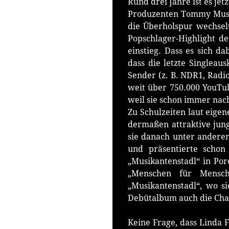
Rund drei Jahre ist es jet
Produzenten Tommy Musta
die Überholspur wechselt
Popschlager-Highlight des
einstieg. Dass es sich da
dass die letzte Singlea
Sender (z. B. NDR1, Radi
weit über 750.000 YouTub
weil sie schon immer nach
Zu Schulzeiten laut eigen
dermaßen attraktive jung
sie danach unter anderem
und präsentierte schon
„Musikantenstadl“ in Pore
„Menschen für Mensche
„Musikantenstadl“, wo s
Debütalbum auch die Char
Keine Frage, dass Linda F