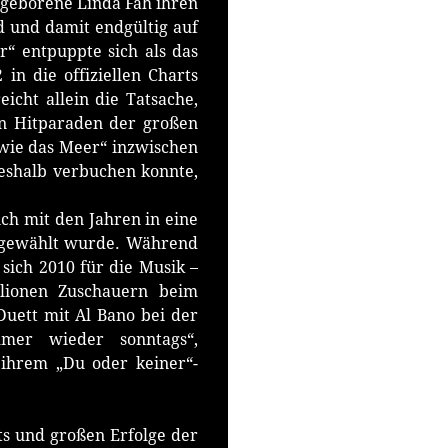
n) geborene Linda Fäh ihren
 und damit endgültig auf
r“ entpuppte sich als das
 in die offiziellen Charts
eicht allein die Tatsache,
en Hitparaden der großen
 wie das Meer“ inzwischen
deshalb verbuchen konnte,
:
ich mit den Jahren in eine
iz gewählt wurde. Während
sich 2010 für die Musik –
llionen Zuschauern beim
 Duett mit Al Bano bei der
mmer wieder sonntags“,
 ihrem „Du oder keiner“-
nts und großen Erfolge der