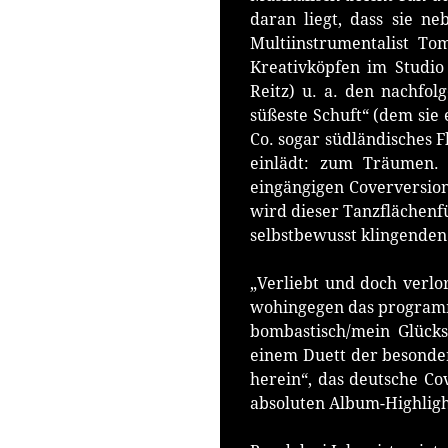
daran liegt, dass sie 
Multiinstrumentalist To
Kreativköpfen im Studi
Reitz) u. a. den nachfo
süßeste Schuft“ (dem sie 
Co. sogar südländisches F
einlädt: zum Träumen. 
eingängigen Coverversion
wird dieser Tanzflächen
selbstbewusst klingenden
„Verliebt und doch verlo
wohingegen das programma
bombastisch/mein Glück
einem Duett der besonde
herein“, das deutsche Cov
absoluten Album-Highlight