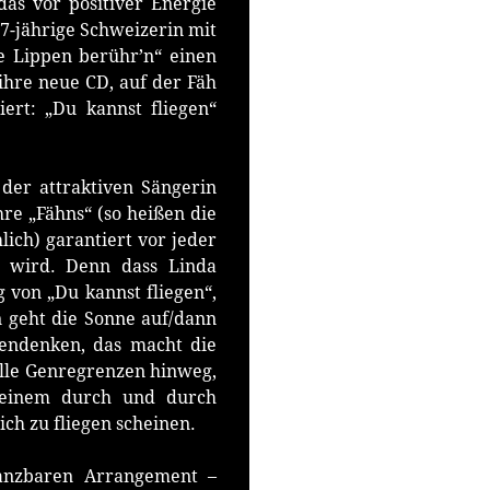
as vor positiver Energie
e 27-jährige Schweizerin mit
e Lippen berühr’n“ einen
ihre neue CD, auf der Fäh
ert: „Du kannst fliegen“
der attraktiven Sängerin
re „Fähns“ (so heißen die
hlich) garantiert vor jeder
 wird. Denn dass Linda
g von „Du kannst fliegen“,
n geht die Sonne auf/dann
endenken, das macht die
r alle Genregrenzen hinweg,
 einem durch und durch
ch zu fliegen scheinen.
tanzbaren Arrangement –