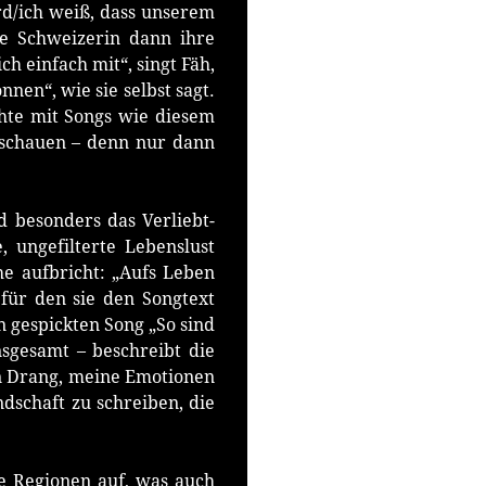
ird/ich weiß, dass unserem
he Schweizerin dann ihre
 einfach mit“, singt Fäh,
nen“, wie sie selbst sagt.
te mit Songs wie diesem
 schauen – denn nur dann
nd besonders das Verliebt-
, ungefilterte Lebenslust
he aufbricht: „Aufs Leben
, für den sie den Songtext
n gespickten Song „So sind
nsgesamt – beschreibt die
en Drang, meine Emotionen
dschaft zu schreiben, die
e Regionen auf, was auch