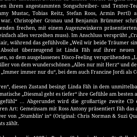
neben ihrem angestammten Songschreiber- und Texter-Te
mmy Mustac, Tobias Reitz, Stefan Roos, Armin Pertl) 
o war. Christopher Gronau und Benjamin Brümmer schr
lgenden frechen, mit einem Augenzwinkern präsentierten 
einfach alles verzeihen muss). Im Anschluss versprüht „C
lair, während das gefühlvolle „Weil wir beide Träumer si
Absolut überzeugend ist Linda Fäh auf ihrer neuen
en, so dem ausgelassenes Disco-Feeling versprühenden „Lov
füller von dem wunderschönen „Alles nur mit Herz“ und d
 „Immer immer nur du“, bei dem auch Francine Jordi als Co
ren“, diesen Zustand besingt Linda Fäh in dem unmittelba
tische „Diesmal geht es tiefer“ ihre Gefühle am besten a
sgefühl“ … Abgerundet wird die großartige zweite CD 
ren Art: Gemeinsam mit Ross Antony präsentiert Fäh das 
er von „Stumblin’ in“ (Original: Chris Norman & Suzi Qua
s zählt.