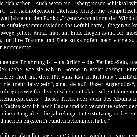
ie sich sicher: „Auch wenn ein Eisberg unser Schicksal w
ert.“ Im nachfolgenden Titelsong bringt die sympathisc
zwei Jahre auf den Punkt: „Irgendwann nimmt der Wind dich
n Aufstiegs immer wieder das Gefühl hatte, „fliegen zu kön
ege gehen, damit man am Ende fliegen kann. Ich möch
 für ihre Träume und Ziele zu kämpfen, nach vorne zu
hr Kommentar.
ügelnde Erfahrung ist – natürlich – das Verliebt-Sein, u
er Liebe, wie sie Fäh in „Sonne in Paris“ besingt. Pure
terer Titel, mit dem Fäh ganz klar in Richtung Tanzfläc
er nie mehr brav sein“, singt sie auf „Unser Augenblick“
o übrigens wie für den epischen, mit akustischen Elemente
stehungsprozess – dieses Titels, aber auch des Albums i
nes Nachts kam ich nach Hause und ich verspürte sofort d
 einen Song über die jahrelange Unterstützung und Freun
und meinen engsten Freunden bekommen habe.“
auf ihrer aktuellen zweiten CD immer wieder in ganz neu