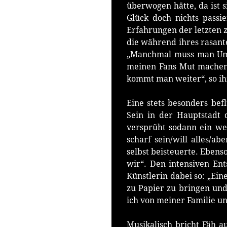
überwogen hätte, da ist s
Glück doch nichts passi
Erfahrungen der letzten 
die während ihres rasante
„Manchmal muss man Umw
meinen Fans Mut machen,
kommt man weiter“, so i
Eine stets besonders befl
Sein in der Hauptstadt d
versprüht sodann ein wei
scharf sein/will alles/ab
selbst beisteuerte. Ebens
wir“. Den intensiven Ent
Künstlerin dabei so: „Ei
zu Papier zu bringen und
ich von meiner Familie 
Musikalisch bricht Fäh 