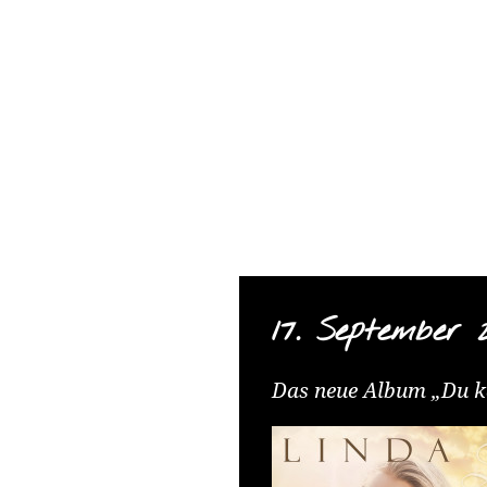
TELAMO
Springe
zum
Content
17. September 
Das neue Album „Du ka