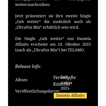
weiterzuschreiben.
Jetzt präsentiert sie ihre zweite Single
„Geh weiter“ die zusätzlich auch als
„UltraFox Mix“ erhältlich sein wird.
Die Single „Geh weiter“ von Daniela
Alfinito erscheint am 24. Oktober 2025
(auch als „UltraFox Mix“) bei TELAMO.
Release Info:
Erhältlich bei:
Geh
Verknüpfte
Album:
weiter
Künstler:
2025-
Veröffentlichungsdatum:
10-24
Daniela Alfinito