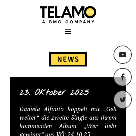
TELAMO
Primäres Menü
Springe
zum
NEWS
Content
23. Oktober 2025
Daniela Alfinito koppelt mit „Geh
weiter“ die zweite Single aus ihrem
kommenden Album „Wer liebt
gewinnt“ aus VÖ: 24.10.25