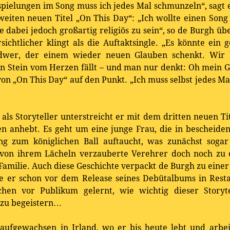
spielungen im Song muss ich jedes Mal schmunzeln“, sagt 
zweiten neuen Titel „On This Day“: „Ich wollte einen Song
e dabei jedoch großartig religiös zu sein“, so de Burgh übe
ichtlicher klingt als die Auftaktsingle. „Es könnte ein 
gendwer, der einem wieder neuen Glauben schenkt. Wir 
 Stein vom Herzen fällt – und man nur denkt: Oh mein Got
n „On This Day“ auf den Punkt. „Ich muss selbst jedes Mal
 als Storyteller unterstreicht er mit dem dritten neuen Ti
n anhebt. Es geht um eine junge Frau, die in bescheidene
ung zum königlichen Ball auftaucht, was zunächst sogar
er von ihrem Lächeln verzauberte Verehrer doch noch zu
milie. Auch diese Geschichte verpackt de Burgh zu eine
te er schon vor dem Release seines Debütalbums in Rest
hen vor Publikum gelernt, wie wichtig dieser Storyte
 zu begeistern…
aufgewachsen in Irland, wo er bis heute lebt und arbei