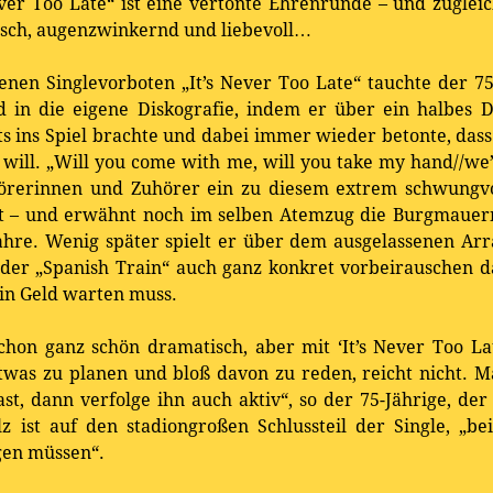
ever Too Late“ ist eine vertonte Ehrenrunde – und zuglei
risch, augenzwinkernd und liebevoll…
nen Singlevorboten „It’s Never Too Late“ tauchte der 75-
d in die eigene Diskografie, indem er über ein halbes 
s ins Spiel brachte und dabei immer wieder betonte, dass 
 will. „Will you come with me, will you take my hand//we
uhörerinnen und Zuhörer ein zu diesem extrem schwung
it – und erwähnt noch im selben Atemzug die Burgmauer
jahre. Wenig später spielt er über dem ausgelassenen Ar
 der „Spanish Train“ auch ganz konkret vorbeirauschen 
ein Geld warten muss.
 schon ganz schön dramatisch, aber mit ‘It’s Never Too La
 Etwas zu planen und bloß davon zu reden, reicht nicht.
, dann verfolge ihn auch aktiv“, so der 75-Jährige, der 
z ist auf den stadiongroßen Schlussteil der Single, „b
gen müssen“.