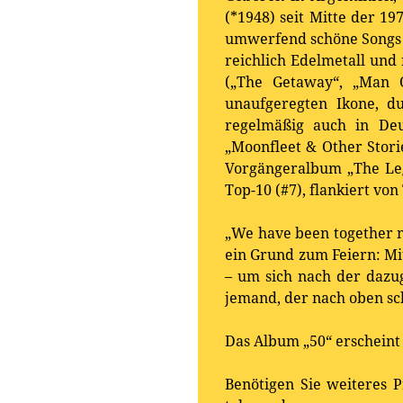
(*1948) seit Mitte der 19
umwerfend schöne Songs g
reichlich Edelmetall und 
(„The Getaway“, „Man O
unaufgeregten Ikone, d
regelmäßig auch in Deu
„Moonfleet & Other Storie
Vorgängeralbum „The Leg
Top-10 (#7), flankiert vo
„We have been together no
ein Grund zum Feiern: Mi
– um sich nach der daz
jemand, der nach oben sch
Das Album „50“ erscheint
Benötigen Sie weiteres P