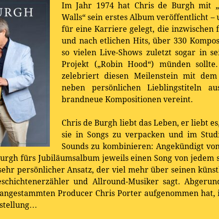
Im Jahr 1974 hat Chris de Burgh mit „
Walls“ sein erstes Album veröffentlicht 
für eine Karriere gelegt, die inzwischen
und nach etlichen Hits, über 330 Kompos
so vielen Live-Shows zuletzt sogar in se
Projekt („Robin Hood“) münden sollte.
zelebriert diesen Meilenstein mit de
neben persönlichen Lieblingstiteln 
brandneue Kompositionen vereint.
Chris de Burgh liebt das Leben, er liebt e
sie in Songs zu verpacken und im Stud
Sounds zu kombinieren: Angekündigt von d
Burgh fürs Jubiläumsalbum jeweils einen Song von jedem 
ehr persönlicher Ansatz, der viel mehr über seinen kün
eschichtenerzähler und Allround-Musiker sagt. Abgeru
m angestammten Producer Chris Porter aufgenommen hat, is
stellung…