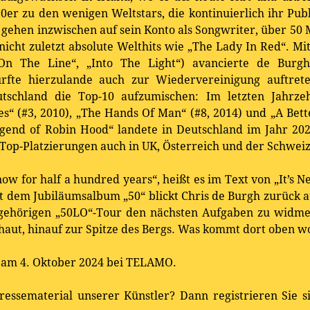
70er zu den wenigen Weltstars, die kontinuierlich ihr Pu
ehen inzwischen auf sein Konto als Songwriter, über 50 M
nicht zuletzt absolute Welthits wie „The Lady In Red“. Mi
n The Line“, „Into The Light“) avancierte de Burg
urfte hierzulande auch zur Wiedervereinigung auftrete
tschland die Top-10 aufzumischen: Im letzten Jahrz
s“ (#3, 2010), „The Hands Of Man“ (#8, 2014) und „A Bett
end of Robin Hood“ landete in Deutschland im Jahr 202
n Top-Platzierungen auch in UK, Österreich und der Schweiz
w for half a hundred years“, heißt es im Text von „It’s Ne
t dem Jubiläumsalbum „50“ blickt Chris de Burgh zurück a
ugehörigen „50LO“-Tour den nächsten Aufgaben zu widme
aut, hinauf zur Spitze des Bergs. Was kommt dort oben wo
 am 4. Oktober 2024 bei TELAMO.
ressematerial unserer Künstler? Dann registrieren Sie 