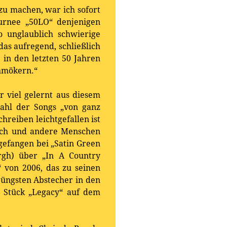
zu machen, war ich sofort
urnee „50LO“ denjenigen
 unglaublich schwierige
as aufregend, schließlich
 in den letzten 50 Jahren
chmökern.“
 viel gelernt aus diesem
wahl der Songs „von ganz
hreiben leichtgefallen ist
mich und andere Menschen
ngefangen bei „Satin Green
rgh) über „In A Country
 von 2006, das zu seinen
jüngsten Abstecher in den
e Stück „Legacy“ auf dem