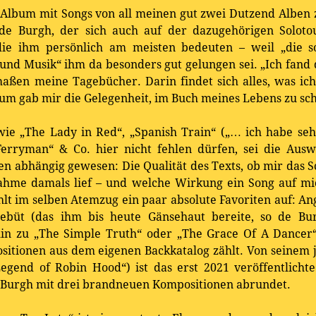
n Album mit Songs von all meinen gut zwei Dutzend Alben 
de Burgh, der sich auch auf der dazugehörigen Soloto
ie ihm persönlich am meisten bedeuten – weil „die so
nd Musik“ ihm da besonders gut gelungen sei. „Ich fand d
aßen meine Tagebücher. Darin findet sich alles, was ich
um gab mir die Gelegenheit, im Buch meines Lebens zu s
ie „The Lady in Red“, „Spanish Train“ („… ich habe sehr
Ferryman“ & Co. hier nicht fehlen dürfen, sei die Aus
en abhängig gewesen: Die Qualität des Texts, ob mir das Sc
nahme damals lief – und welche Wirkung ein Song auf 
ählt im selben Atemzug ein paar absolute Favoriten auf: A
ebüt (das ihm bis heute Gänsehaut bereite, so de Bu
hin zu „The Simple Truth“ oder „The Grace Of A Dancer“
sitionen aus dem eigenen Backkatalog zählt. Von seinem 
egend of Robin Hood“) ist das erst 2021 veröffentlicht
 Burgh mit drei brandneuen Kompositionen abrundet.