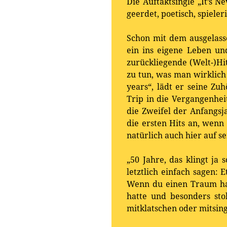
Die Auftaktsingle „It’s N
geerdet, poetisch, spiele
Schon mit dem ausgelasse
ein ins eigene Leben un
zurückliegende (Welt-)Hit
zu tun, was man wirklich
years“, lädt er seine Z
Trip in die Vergangenhe
die Zweifel der Anfangs
die ersten Hits an, wenn
natürlich auch hier auf s
„50 Jahre, das klingt ja
letztlich einfach sagen:
Wenn du einen Traum hast
hatte und besonders stol
mitklatschen oder mitsin