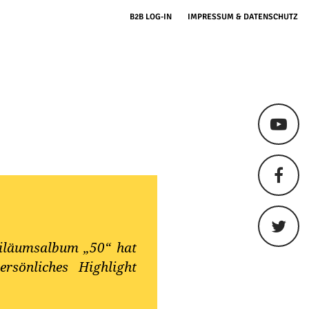
B2B LOG-IN
IMPRESSUM & DATENSCHUTZ
ubiläumsalbum „50“ hat
rsönliches Highlight