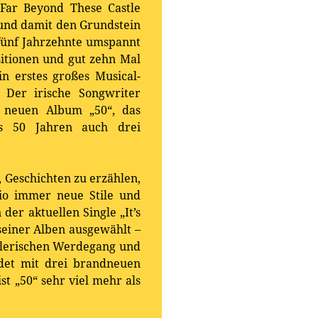
Far Beyond These Castle
– und damit den Grundstein
 fünf Jahrzehnte umspannt
itionen und gut zehn Mal
in erstes großes Musical-
 Der irische Songwriter
m neuen Album „50“, das
aus 50 Jahren auch drei
s, Geschichten zu erzählen,
io immer neue Stile und
er aktuellen Single „It’s
seiner Alben ausgewählt –
stlerischen Werdegang und
ndet mit drei brandneuen
t „50“ sehr viel mehr als