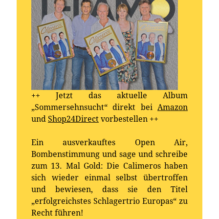
++ Jetzt das aktuelle Album
„Sommersehnsucht“ direkt bei
Amazon
und
Shop24Direct
vorbestellen ++
Ein ausverkauftes Open Air,
Bombenstimmung und sage und schreibe
zum 13. Mal Gold: Die Calimeros haben
sich wieder einmal selbst übertroffen
und bewiesen, dass sie den Titel
„erfolgreichstes Schlagertrio Europas“ zu
Recht führen!