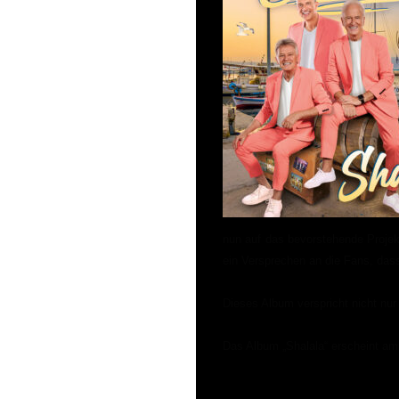
nun auf das bevorstehende Projekt
ein Versprechen an die Fans, da
Dieses Album verspricht nicht nu
Das Album „Shalala“ erscheint a