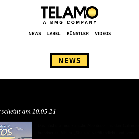
NEWS
LABEL
KÜNSTLER
VIDEOS
NEWS
rscheint am 10.05.24
Das nächste musikalische Abenteuer mit den Calimeros
brandneues Album „Shalala“ veröffentlicht und verspr