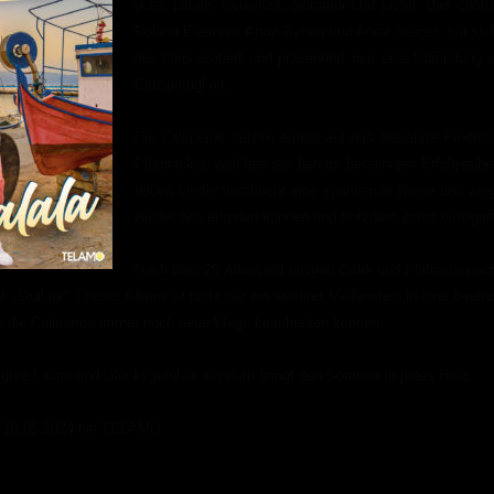
guter Laune, Reiselust, Sommer und Liebe. Das charm
Roland Eberhart, Andy Rynert und Andy Steiner, hat sic
der Fans erobert und präsentiert nun eine Sammlung vo
Einzigartigkeit.
Die Calimeros setzen erneut auf das bewährte Produz
Pössnicker, welches sie bereits bei einigen Erfolgsalbe
neuen Lieder verspricht eine spannende Reise und zei
wieder neu erfinden können und trotzdem ihrem einzigart
Nach über 20 Alben mit einigen Gold- und Platinauszeic
 „Shalala“. Dieses Album ist nicht nur ein weiterer Meilenstein in ihrer beei
ss die Calimeros immer noch neue Wege beschreiten können.
r gute Laune und Glücksgefühle, sondern bringt den Sommer in jedes Herz.
m 10.05.2024 bei TELAMO.