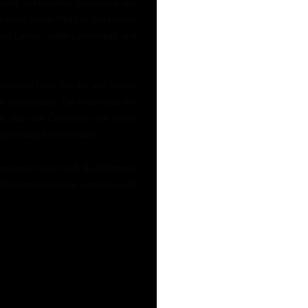
ante Schlagertrio, bestehend aus
h einen festen Platz in den Herzen
n Liedern voller Leichtigkeit und
entenduo Gerd Jakobs und Stefan
n unterstützte. Die Modernität der
gt, dass die Calimeros sich immer
igen Sound treu bleiben.
hnungen freuen sich die Calimeros
ndruckenden Karriere, sondern auch