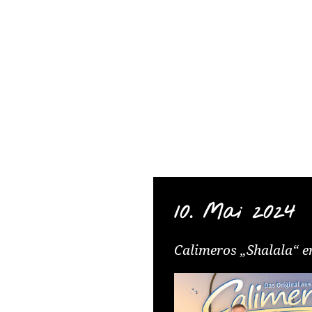
TELAMO
Springe
zum
Content
10. Mai 2024
Calimeros „Shalala“ e