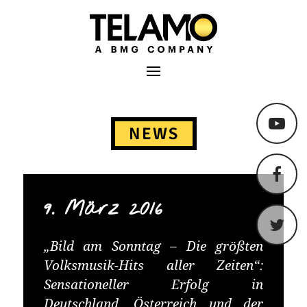
TELAMO
Primäres Menü
Springe
zum
NEWS
Content
9. März 2016
„Bild am Sonntag – Die größten
Volksmusik-Hits aller Zeiten“:
Sensationeller Erfolg in
Deutschland, Österreich und der