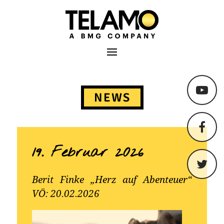
TELAMO
Primäres Menü
Springe
zum
NEWS
Content
19. Februar 2026
Berit Finke „Herz auf Abenteuer“
VÖ: 20.02.2026