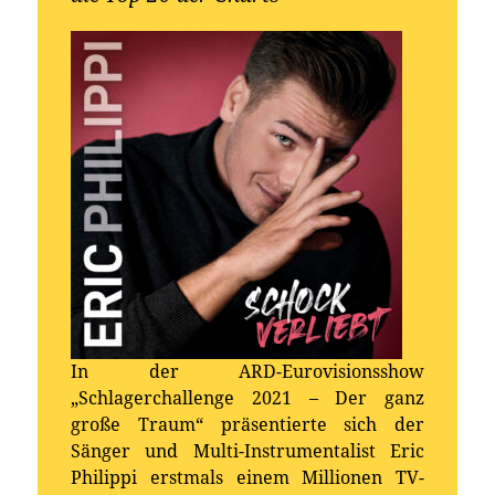
In der ARD-Eurovisionsshow
„Schlagerchallenge 2021 – Der ganz
große Traum“ präsentierte sich der
Sänger und Multi-Instrumentalist Eric
Philippi erstmals einem Millionen TV-