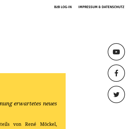
B2B LOG-IN
IMPRESSUM & DATENSCHUTZ
nnung erwartetes neues
teils von René Möckel,