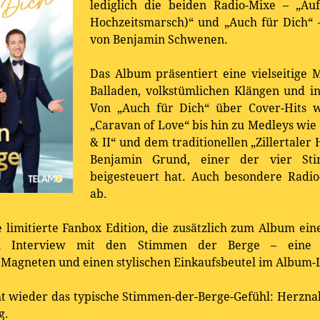
lediglich die beiden Radio-Mixe – „Auf 
Hochzeitsmarsch)“ und „Auch für Dich“
von Benjamin Schwenen.
Das Album präsentiert eine vielseitige 
Balladen, volkstümlichen Klängen und in
Von „Auch für Dich“ über Cover-Hits w
„Caravan of Love“ bis hin zu Medleys wi
& II“ und dem traditionellen „Zillertale
Benjamin Grund, einer der vier Sti
beigesteuert hat. Auch besondere Radi
ab.
ie limitierte Fanbox Edition, die zusätzlich zum Album ei
n Interview mit den Stimmen der Berge – eine 
 Magneten und einen stylischen Einkaufsbeutel im Album-L
ht wieder das typische Stimmen-der-Berge-Gefühl: Herzn
g.