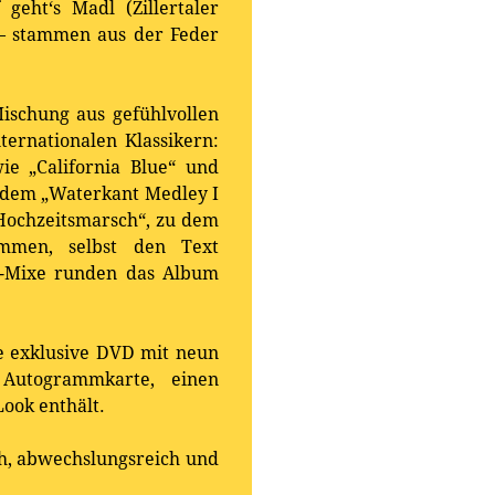
geht‘s Madl (Zillertaler
 – stammen aus der Feder
Mischung aus gefühlvollen
ternationalen Klassikern:
ie „California Blue“ und
e dem „Waterkant Medley I
r Hochzeitsmarsch“, zu dem
mmen, selbst den Text
o-Mixe runden das Album
ne exklusive DVD mit neun
Autogrammkarte, einen
ook enthält.
ah, abwechslungsreich und