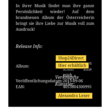
In ihrer Musik findet man ihre ganze
Persönlichkeit wieder! Auf dem
brandneuen Album der Österreicherin
bringt sie ihre Liebe zur Musik voll zum
Ausdruck!
Release Info:
Erhältlich bei:
Alexandra
Shop24Direct
Lexer - Komm
Hier erhältlich
Album:
schon küss
mich
Verknüpfte
Veröffentlichungsdatum:
2013-09-06
Künstler:
EAN:
4053804300995
Alexandra Lexer