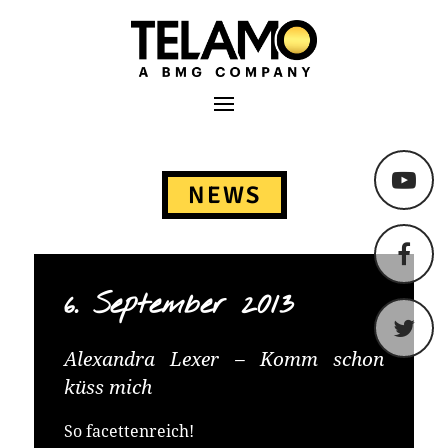
TELAMO
Primäres Menü
Springe
zum
NEWS
Content
6. September 2013
Alexandra Lexer – Komm schon
küss mich
So facettenreich!