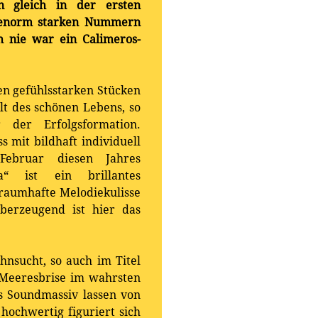
rn gleich in der ersten
t enorm starken Nummern
h nie war ein Calimeros-
ren gefühlsstarken Stücken
lt des schönen Lebens, so
der Erfolgsformation.
 mit bildhaft individuell
ebruar diesen Jahres
a“ ist ein brillantes
traumhafte Melodiekulisse
berzeugend ist hier das
nsucht, so auch im Titel
e Meeresbrise im wahrsten
 Soundmassiv lassen von
hochwertig figuriert sich