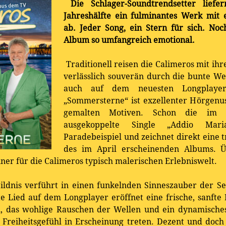
Die Schlager-Soundtrendsetter liefe
Jahreshälfte ein fulminantes Werk mi
ab. Jeder Song, ein Stern für sich. Noc
Album so umfangreich emotional.
Traditionell reisen die Calimeros mit ih
verlässlich souverän durch die bunte We
auch auf dem neuesten Longplayer 
„Sommersterne“ ist exzellenter Hörgenuss
gemalten Motiven. Schon die im F
ausgekoppelte Single „Addio Mari
Paradebeispiel und zeichnet direkt eine 
des im April erscheinenden Albums. Ü
ner für die Calimeros typisch malerischen Erlebniswelt.
ldnis verführt in einen funkelnden Sinneszauber der Seh
te Lied auf dem Longplayer eröffnet eine frische, sanft
, das wohlige Rauschen der Wellen und ein dynamisches
Freiheitsgefühl in Erscheinung treten. Dezent und doch 