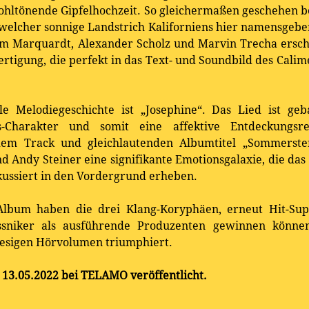
wohltönende Gipfelhochzeit. So gleichermaßen geschehen be
welcher sonnige Landstrich Kaliforniens hier namensgeb
 Marquardt, Alexander Scholz und Marvin Trecha erschaf
tigung, die perfekt in das Text- und Soundbild des Cali
lle Melodiegeschichte ist „Josephine“. Das Lied ist geb
os-Charakter und somit eine affektive Entdeckungs
em Track und gleichlautenden Albumtitel „Sommerste
d Andy Steiner eine signifikante Emotionsgalaxie, die das
ussiert in den Vordergrund erheben.
 Album haben die drei Klang-Koryphäen, erneut Hit-Sup
ssniker als ausführende Produzenten gewinnen könne
iesigen Hörvolumen triumphiert.
 13.05.2022 bei TELAMO ver
ö
ffentlicht.