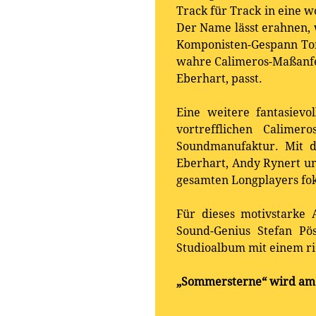
Track für Track in eine 
Der Name lässt erahnen, 
Komponisten-Gespann Tom
wahre Calimeros-Maßanfer
Eberhart, passt.
Eine weitere fantasievo
vortrefflichen Calimer
Soundmanufaktur. Mit d
Eberhart, Andy Rynert un
gesamten Longplayers fok
Für dieses motivstarke
Sound-Genius Stefan Pö
Studioalbum mit einem r
„
Sommersterne
“
wird am