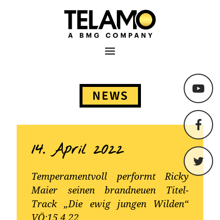
TELAMO
Primäres Menü
Springe
zum
NEWS
Content
14. April 2022
Temperamentvoll performt Ricky
Maier seinen brandneuen Titel-
Track „Die ewig jungen Wilden“
VÖ:15.4.22