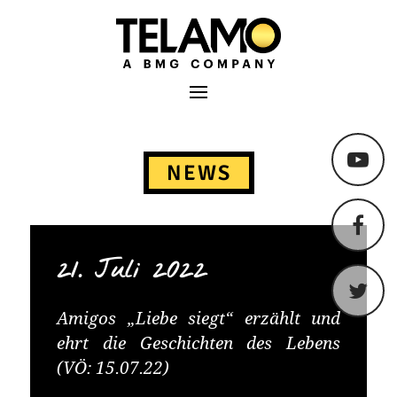
TELAMO
Primäres Menü
Springe
zum
NEWS
Content
21. Juli 2022
Amigos „Liebe siegt“ erzählt und
ehrt die Geschichten des Lebens
(VÖ: 15.07.22)