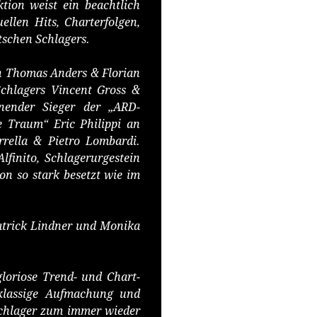
ktion weist ein beachtlich
llen Hits, Charterfolgen,
schen Schlagers.
en Thomas Anders & Florian
chlagers Vincent Gross &
önender Sieger der „ARD-
 Traum“ Eric Philippi an
rella & Pietro Lombardi.
finito, Schlagerurgestein
on so stark besetzt wie im
atrick Lindner und Monika
gloriose Trend- und Chart-
stklassige Aufmachung und
a-Schlager zum immer wieder