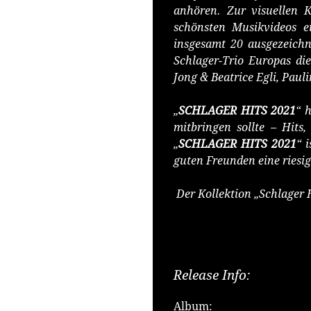
anhören. Zur visuellen 
schönsten Musikvideos e
insgesamt 20 ausgezeichne
Schlager-Trio Europas di
Jong & Beatrice Egli, Pau
„
SCHLAGER HITS 2021
“ 
mitbringen sollte – Hits
„
SCHLAGER HITS 2021
“ 
guten Freunden eine riesig
Der Kollektion „Schlager
Release Info:
Album: