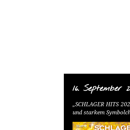
TELAMO
Springe
zum
Content
16. September 
„SCHLAGER HITS 2021“
und starkem Symbolc