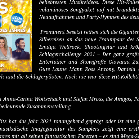
beliebtesten Musikvideos. Diese Hit-Kolle
voluminöses Songpaket auf mit brandaktue
Neuaufnahmen und Party-Hymnen des deut
Prominent besetzt reihen sich die Gigant
Silbereisen an das neue Traumpaar des S
Emilija Wellrock, Shootingstar und kr
Schlagerchallenge 2021 – Der ganz große
Entertainer und Showgröße Giovanni Zar
Gute Laune Mann Ross Antony, Daniela Al
h und die Schlagerpiloten. Noch nie war diese Hit-Kollekti
en Anna-Carina Woitschack und Stefan Mross, die Amigos, P
e bedeutende Zusammenstellung.
its hat das Jahr 2021 tonangebend geprägt oder ist eine 
 musikalische Imagegarnitur des Samplers zeigt eine er
Genres mit all seinen fantastischen Facetten – es sind Meg