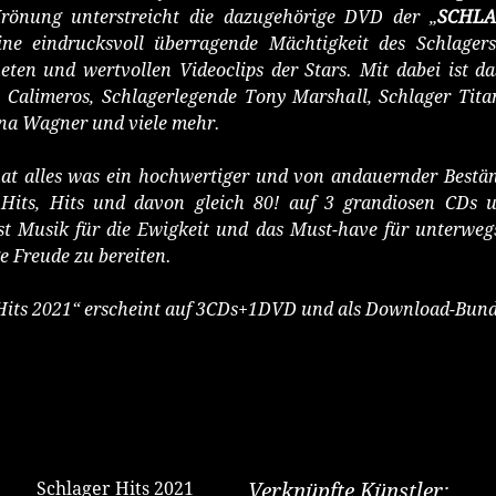
Krönung unterstreicht die dazugehörige DVD der „
SCHLA
ine eindrucksvoll überragende Mächtigkeit des Schlager
ten und wertvollen Videoclips der Stars. Mit dabei ist da
e Calimeros, Schlagerlegende Tony Marshall, Schlager Tita
lina Wagner und viele mehr.
hat alles was ein hochwertiger und von andauernder Bestän
, Hits, Hits und davon gleich 80! auf 3 grandiosen CDs
ist Musik für die Ewigkeit und das Must-have für unterwe
e Freude zu bereiten.
 Hits 2021“ erscheint auf 3CDs+1DVD und als Download-Bund
Erhältlich bei:
Schlager Hits 2021
Verknüpfte Künstler: